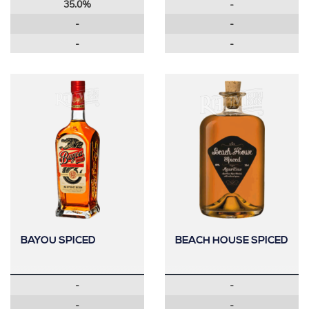
35.0%
-
-
-
-
-
BAYOU SPICED
BEACH HOUSE SPICED
-
-
-
-