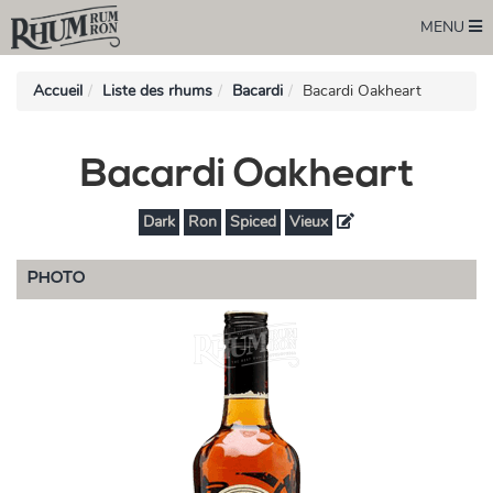
MENU
Accueil
Liste des rhums
Bacardi
Bacardi Oakheart
Bacardi Oakheart
Dark
Ron
Spiced
Vieux
PHOTO