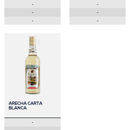
-
-
-
-
-
-
ARECHA CARTA
BLANCA
-