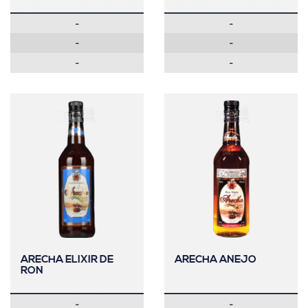
-
-
-
-
-
-
ARECHA ELIXIR DE
ARECHA ANEJO
RON
-
-