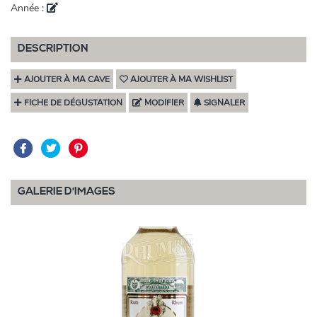
Année :
DESCRIPTION
AJOUTER À MA CAVE
AJOUTER À MA WISHLIST
FICHE DE DÉGUSTATION
MODIFIER
SIGNALER
GALERIE D'IMAGES