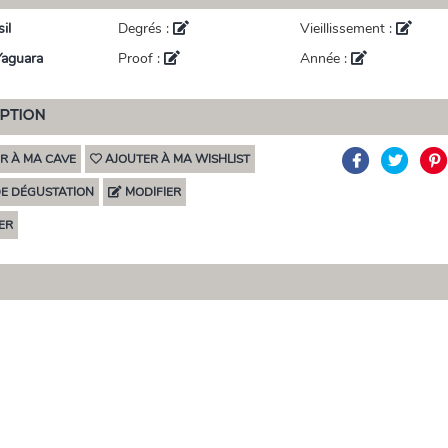
il
Degrés :
Vieillissement :
Yaguara
Proof :
Année :
IPTION
R À MA CAVE
AJOUTER À MA WISHLIST
DE DÉGUSTATION
MODIFIER
ER