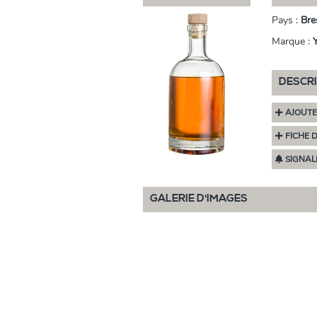
Pays :
Bres
Marque :
DESCR
AJOUTE
FICHE 
SIGNAL
GALERIE D'IMAGES