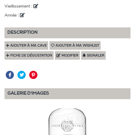
Vieillissement :
Année :
DESCRIPTION
AJOUTER À MA CAVE
AJOUTER À MA WISHLIST
FICHE DE DÉGUSTATION
MODIFIER
SIGNALER
GALERIE D'IMAGES