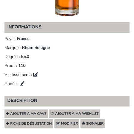
INFORMATIONS
Pays :
France
Marque :
Rhum Bologne
Degrés :
55.0
Proof :
110
Vieillissement :
Année :
DESCRIPTION
AJOUTER À MA CAVE
AJOUTER À MA WISHLIST
FICHE DE DÉGUSTATION
MODIFIER
SIGNALER