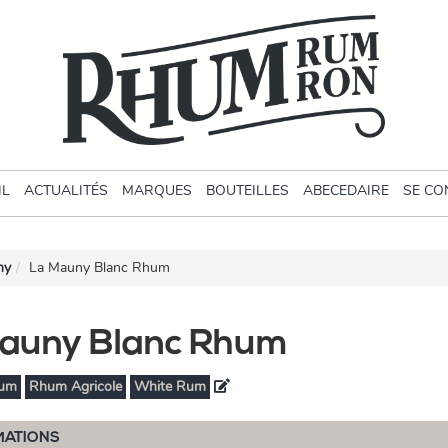
IL
ACTUALITÉS
MARQUES
BOUTEILLES
ABECEDAIRE
SE CO
ny
La Mauny Blanc Rhum
auny Blanc Rhum
um
Rhum Agricole
White Rum
MATIONS