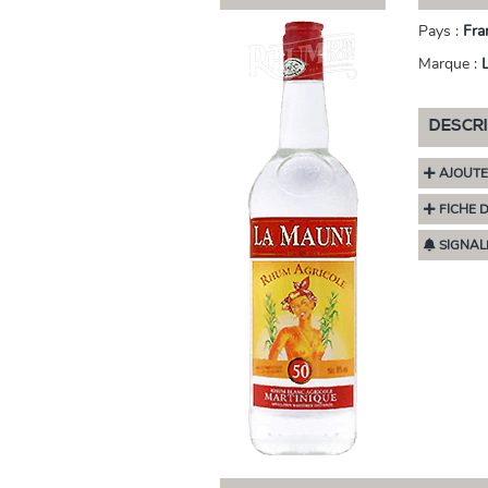
Pays :
Fra
Marque :
DESCR
AJOUTE
FICHE 
SIGNAL