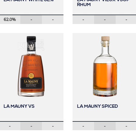
LA MAUNY WHITE 62%
LA MAUNY VIEUX VSOP
RHUM
62.0%
-
-
-
-
-
LA MAUNY VS
LA MAUNY SPICED
-
-
-
-
-
-