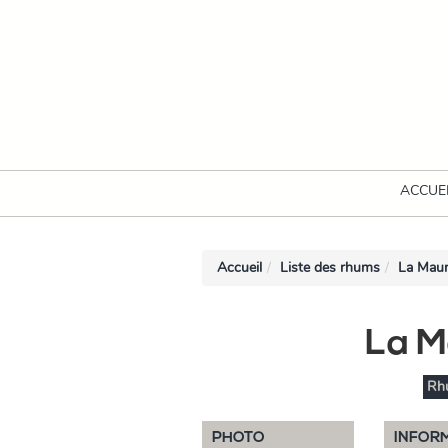
ACCUE
Accueil
Liste des rhums
La Mau
La M
Rh
PHOTO
INFOR