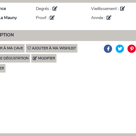
nce
Degrés :
Vieillissement :
La Mauny
Proof :
Année :
IPTION
R À MA CAVE
AJOUTER À MA WISHLIST
DE DÉGUSTATION
MODIFIER
ER