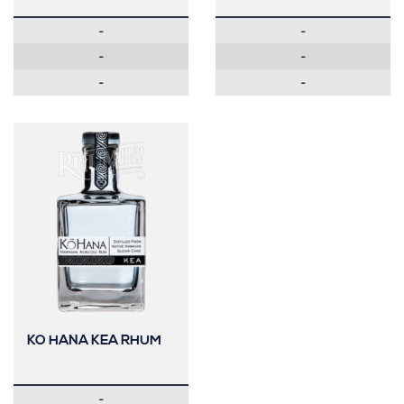
-
-
-
-
-
-
KO HANA KEA RHUM
-