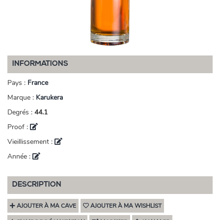
INFORMATIONS
Pays :
France
Marque :
Karukera
Degrés :
44.1
Proof :
Vieillissement :
Année :
DESCRIPTION
AJOUTER À MA CAVE
AJOUTER À MA WISHLIST