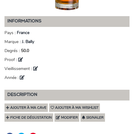
INFORMATIONS
Pays :
France
Marque :
J. Bally
Degrés :
50.0
Proof :
Vieillissement :
Année :
DESCRIPTION
AJOUTER À MA CAVE
AJOUTER À MA WISHLIST
FICHE DE DÉGUSTATION
MODIFIER
SIGNALER