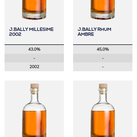
J.BALLY MILLESIME
J.BALLY RHUM
2002
AMBRE
43.0%
45.0%
-
-
2002
-