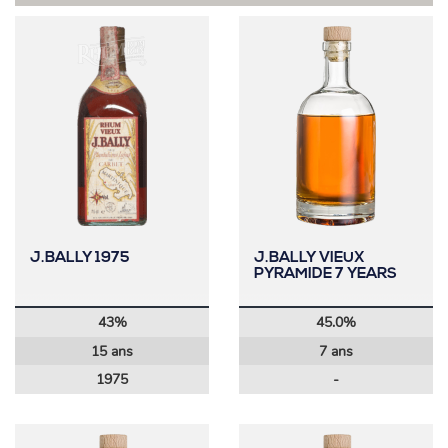
J.BALLY 1975
J.BALLY VIEUX
PYRAMIDE 7 YEARS
43%
45.0%
15 ans
7 ans
1975
-