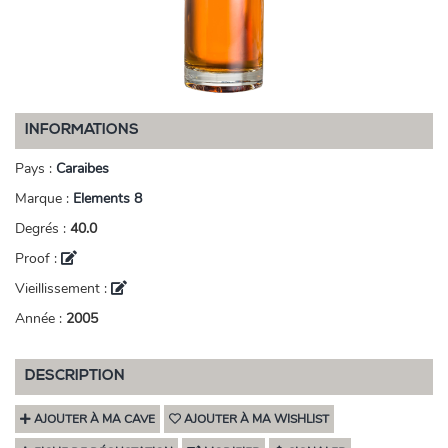
INFORMATIONS
Pays :
Caraibes
Marque :
Elements 8
Degrés :
40.0
Proof :
Vieillissement :
Année :
2005
DESCRIPTION
AJOUTER À MA CAVE
AJOUTER À MA WISHLIST