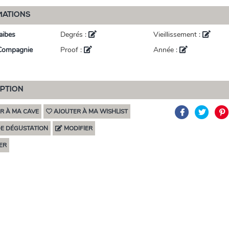
MATIONS
aibes
Degrés :
Vieillissement :
Compagnie
Proof :
Année :
IPTION
R À MA CAVE
AJOUTER À MA WISHLIST
DE DÉGUSTATION
MODIFIER
ER