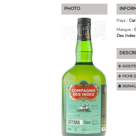
PHOTO
INFOR
Pays :
Car
Marque :
Des Indes
DESCR
AJOUTE
FICHE 
SIGNAL