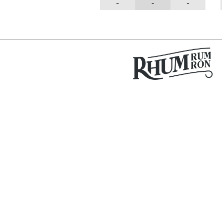
-
-
-