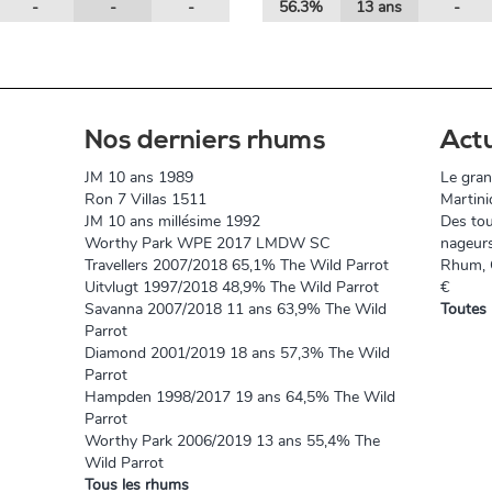
-
-
-
56.3%
13 ans
-
Nos derniers rhums
Act
JM 10 ans 1989
Le gran
Ron 7 Villas 1511
Martini
JM 10 ans millésime 1992
Des tou
Worthy Park WPE 2017 LMDW SC
nageur
Travellers 2007/2018 65,1% The Wild Parrot
Rhum, O
Uitvlugt 1997/2018 48,9% The Wild Parrot
€
Savanna 2007/2018 11 ans 63,9% The Wild
Toutes 
Parrot
Diamond 2001/2019 18 ans 57,3% The Wild
Parrot
Hampden 1998/2017 19 ans 64,5% The Wild
Parrot
Worthy Park 2006/2019 13 ans 55,4% The
Wild Parrot
Tous les rhums