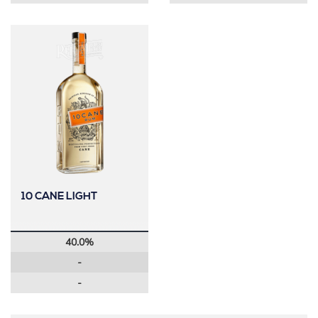
10 CANE LIGHT
40.0%
-
-