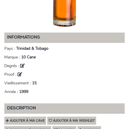
INFORMATIONS
Pays :
Trinidad & Tobago
Marque :
10 Cane
Degrés :
Proof :
Vieillissement :
15
Année :
1999
DESCRIPTION
AJOUTER À MA CAVE
AJOUTER À MA WISHLIST